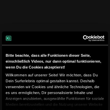
Ticketautomatisierung
KI unterstützt bei Annahme,
Strukturierung und Priorisierung von
Tickets – direkt im bestehenden
Ticketsystem und ohne Medienbrüche.
Bitte beachte, dass alle Funktionen dieser Seite,
einschließlich Videos, nur dann optimal funktionieren,
wenn Du die Cookies akzeptierst!
Automatisierte
Willkommen auf unserer Seite! Wir möchten, dass Du
Dein Surferlebnis optimal gestalten kannst. Deshalb
Kommunikation
verwenden wir Cookies und ähnliche Technologien, die
es uns ermöglichen, Dir personalisierte Inhalte und
Anfragen per Mail oder Chat werden
Anzeigen anzubieten, ausgewählte Funktionen für soziale
vorqualifiziert, zusammengeführt und
Medien bereitzustellen und die Nutzung unserer Website
sauber weiterverarbeitet – ohne