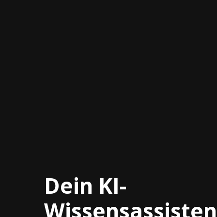
Weniger
Wis
Rückfragen
Un
Mitarbeiter müssen
Egal
niemanden mehr aus der
geht
Arbeit reißen – der KI-
struk
Assistent weiß Bescheid.
Dein KI-
Wissensassisten