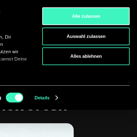
l
Alle zulassen
Jetzt Beratung starten!
Auswahl zulassen
, Dir
en
utzen wir
Alles ablehnen
 kannst Deine
digitaler
g
Antworten
Details