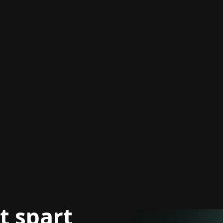
sen bleibt im
Schnellere
ternehmen
Entscheidungen
 wer Urlaub macht oder
Sofort saubere Infos →
 — das Wissen bleibt
weniger Fehlentscheidun
turiert verfügbar.
→ mehr Tempo im Alltag.
t spart