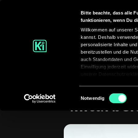
Bitte beachte, dass alle F
KI-Lös
funktionieren, wenn Du di
Willkommen auf unserer Se
kannst. Deshalb verwenden
personalisierte Inhalte un
bereitzustellen und die N
auch Standortdaten und Ge
Einwilligung jederzeit wid
unserer Datenschutzerklä
KI-Wisse
Einwilligungsauswahl
Notwendig
Mitarbei