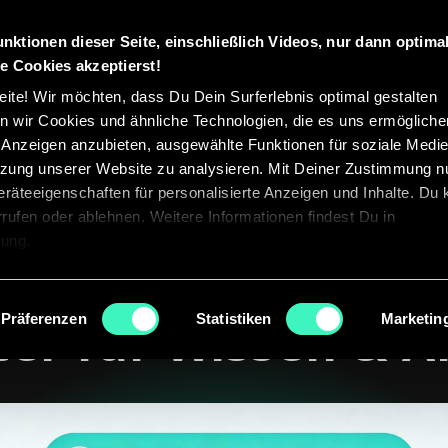
unktionen dieser Seite, einschließlich Videos, nur dann optima
ungen
Blog
‍Über uns
Partner werden
e Cookies akzeptierst!
ite! Wir möchten, dass Du Dein Surferlebnis optimal gestalten
 wir Cookies und ähnliche Technologien, die es uns ermöglichen
d Anzeigen anzubieten, ausgewählte Funktionen für soziale Medi
utzung unserer Website zu analysieren. Mit Deiner Zustimmung n
räteeigenschaften für personalisierte Anzeigen und Inhalte. Du
errufen oder ablehnen. Weitere Informationen findest Du in
rung.
nsassistent – Dein 
Präferenzen
Statistiken
Marketin
ter für Wissen & 