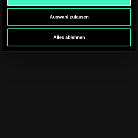
Auswahl zulassen
YouTube
Alles ablehnen
Streaming
Duis aute irure dolor in reprehenderit in
voluptate velit esse cillum dolore eu
fugiat nulla pariatur
View integration
