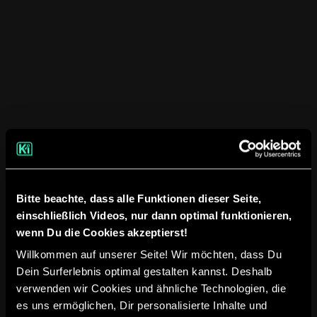
viverra suspendisse potenti
Features available in the Integration
Vitae congue eu consequat ac felis placerat
vestibulum lectus mauris ultrices cursus sit
amet dictum sit amet justo donec enim diam
porttitor
lacus luctus accumsan
tortor posuere
praesent tristique magna sit amet purus
gravida quis blandit turpis.
Bitte beachte, dass alle Funktionen dieser Seite,
einschließlich Videos, nur dann optimal funktionieren,
wenn Du die Cookies akzeptierst!
Willkommen auf unserer Seite! Wir möchten, dass Du
Dein Surferlebnis optimal gestalten kannst. Deshalb
verwenden wir Cookies und ähnliche Technologien, die
es uns ermöglichen, Dir personalisierte Inhalte und