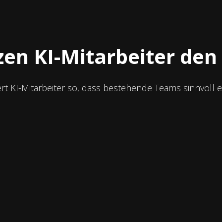
zen KI-Mitarbeiter den 
rt KI-Mitarbeiter so, dass bestehende Teams sinnvoll e
Nahtlose Integration
Die KI fügt sich in vorhandene
Systeme und Abläufe ein – ohne
Umbruch im Tagesgeschäft.