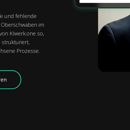
fe und fehlende
n Oberschwaben im
 von KIwerk.one so,
strukturiert,
achsene Prozesse.
ren