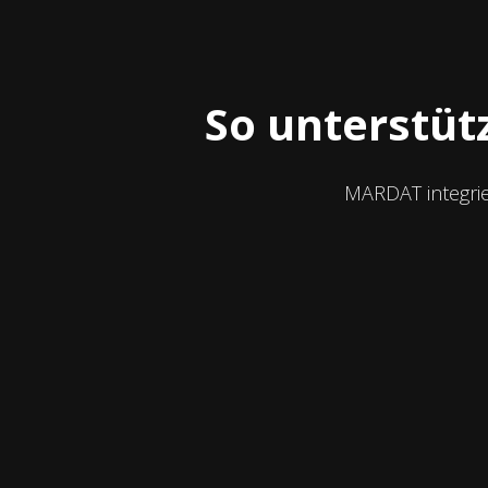
So unterstüt
MARDAT integrie
Strukturierte Entlastung
KI-Mitarbeiter übernehmen klar
definierte Aufgaben und arbeiten
zuverlässig im Hintergrund.