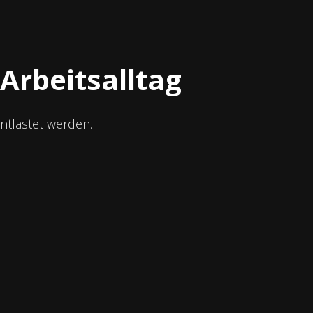
Arbeitsalltag
ntlastet werden.
Nachvollziehbare
Abläufe
Alle Prozesse bleiben transparent,
kontrollierbar und verständlich.