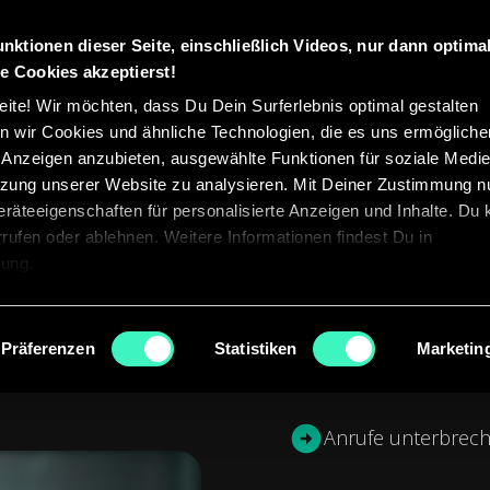
unktionen dieser Seite, einschließlich Videos, nur dann optima
KI-Lösungen
Blog
e Cookies akzeptierst!
ite! Wir möchten, dass Du Dein Surferlebnis optimal gestalten
 wir Cookies und ähnliche Technologien, die es uns ermöglichen
d Anzeigen anzubieten, ausgewählte Funktionen für soziale Medi
utzung unserer Website zu analysieren. Mit Deiner Zustimmung n
räteeigenschaften für personalisierte Anzeigen und Inhalte. Du
errufen oder ablehnen. Weitere Informationen findest Du in
rung.
n. Zu wenig Zeit. Und al
hängen.
Präferenzen
Statistiken
Marketin
Anrufe unterbrech