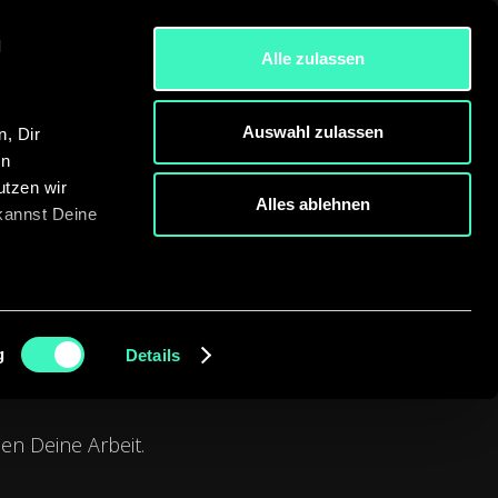
l
Alle zulassen
Kontakt aufnehmen
Auswahl zulassen
, Dir
en
utzen wir
Alles ablehnen
 kannst Deine
les bleibt an Dir
g
Details
en Deine Arbeit.