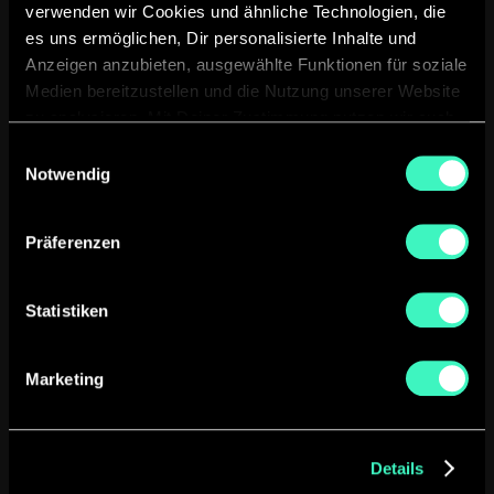
verwenden wir Cookies und ähnliche Technologien, die
es uns ermöglichen, Dir personalisierte Inhalte und
Anzeigen anzubieten, ausgewählte Funktionen für soziale
Automatisierte Koordination &
Medien bereitzustellen und die Nutzung unserer Website
Informationsflüsse
zu analysieren. Mit Deiner Zustimmung nutzen wir auch
Standortdaten und Geräteeigenschaften für
Einwilligungsauswahl
personalisierte Anzeigen und Inhalte. Du kannst Deine
Notwendig
Wiederkehrende Abstimmungen und
Einwilligung jederzeit widerrufen oder ablehnen. Weitere
Übergaben laufen strukturiert und
Informationen findest Du in
nachvollziehbar ab.
Präferenzen
unserer Datenschutzerklärung.
Statistiken
Marketing
Unterstützung im Betrieb
komplexer Umgebungen
Details