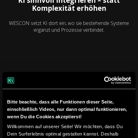
KI sinnvoll integrieren – statt
Komplexität erhöhen
WESCON setzt KI dort ein, wo sie bestehende Systeme
ergänzt und Prozesse verbindet.
Digitale Wissens- &
Prozessassistenten
KI bündelt Informationen aus
Dokumentationen, Systemen und
Bitte beachte, dass alle Funktionen dieser Seite,
Projekten und macht sie zentral
einschließlich Videos, nur dann optimal funktionieren,
nutzbar.
wenn Du die Cookies akzeptierst!
Willkommen auf unserer Seite! Wir möchten, dass Du
Dein Surferlebnis optimal gestalten kannst. Deshalb